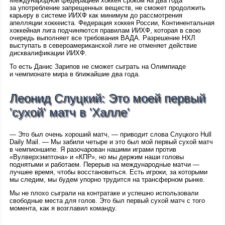
Международной федерацией хоккея сроком на два года
за употребление запрещенных веществ, не сможет продолжить
карьеру в системе ИИХФ как минимум до рассмотрения
апелляции хоккеиста. Федерация хоккея России, Континентальная
хоккейная лига подчиняются правилам ИИХФ, которая в свою
очередь выполняет все требования ВАДА. Разрешение НХЛ
выступать в североамериканской лиге не отменяет действие
дисквалификации ИИХФ.
То есть Данис Зарипов не сможет сыграть на Олимпиаде
и чемпионате мира в ближайшие два года.
Леонид Слуцкий: Это моей первый
'сухой' матч в 'Халле'
— Это был очень хороший матч, — приводит слова Слуцкого Hull
Daily Mail. — Мы забили четыре и это был мой первый сухой матч
в чемпионшипе. Я разочарован нашими играми против
«Вулверхэмптона» и «КПР», но мы держим наши головы
поднятыми и работаем. Перерыв на международные матчи —
лучшее время, чтобы восстановиться. Есть игроки, за которыми
мы следим, мы будем упорно трудится на трансферном рынке.
Мы не плохо сыграли на контратаке и успешно использовали
свободные места для голов. Это был первый сухой матч с того
момента, как я возглавил команду.