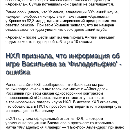
«Арсенала». Сумма потенциальной сделки не разглашается.
Ранее сообщалось, что Усманов, владеющий 30% акций клуба,
намерен приобрести контрольный пакет акций «Арсенала»
у Кронке за $2,3 млрд, однако американский предприниматель
ответил отказом. При этом Усманов заявлял, что не намерен
отказываться от идеи увеличить свою долю акций клуба.
«Арсенал» после шести матчей чемпионата Англии занимает
седьмое место в турнирной таблице с 10 очками.
НХЛ признала, что информация об
игре Васильева за 'Филадельфию' -
ошибка
Ранее на сайте НХЛ сообщалось, что Васильев сыграл
за «Филадельфию» в выставочном матче с «Айлендерс».
Россиянин при этом связан односторонним контрактом
с череповецкой «Северсталью» и не может участвовать
в тренировочных лагерях клуба НХЛ. В четверг КХЛ объявила,
что обратилась в НХЛ с просьбой подтвердить или опровергнуть
информацию по Васильеву.
«КХЛ получила официальный ответ из НХЛ, в котором
упоминание защитника Васильева в протоколе контрольного
матча “Филадельфия Флайерз” — “Нью-Йорк Айлендерс” признано