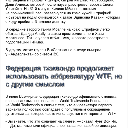
к штрафной и прошёл к центру, сыграв направо на свободного
Дани Алвеса, который после паузы расстрелял ворота Свена
Ульрайха. На 31-й минуте Килиан Мбаппе выскочил
на проникающий пас, развернулся на краю чужой штрафной
и сыграл на подключившегося к атаке Эдинсона Кавани, который
с ходу пробил в ближнюю девятку.
В середине второго тайма Мбаппе на краю штрафной легко
обыграл Давида Алабу, а затем прострелил в ноги Хави
Мартинеса. Тот не успел отбить мяч, и ворота расстрелял
подоспевший Неймар.
В другом матче группы В «Селтик» на выезде выиграл
у «Андерлехта» со счетом 3:0.
Федерация тхэквондо продолжает
использовать аббревиатуру WTF, но
с другим смыслом
В июне Всемирная федерация тхэквондо официально сменила
свое англоязычное название с World Teakwondo Federation
на World Teakwondo в связи с тем, что аббревиатура первого
варианта полностью совпадает с популярным сокращением
ругательства, которое часто используется в интернете — WTF.
«Вы знаете, что это означает на сленге, — сказал Чунг Вон Чо.
— Да, мы изменили официальное название нашей организации,