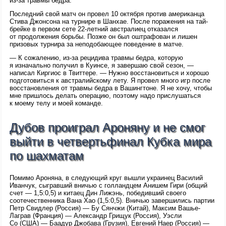
из-за травмы бедра.
Последний свой матч он провел 10 октября против американца
Стива Джонсона на турнире в Шанхае. После поражения на тай-
брейке в первом сете 22-летний австралиец отказался
от продолжения борьбы. Позже он был оштрафован и лишен
призовых турнира за неподобающее поведение в матче.
— К сожалению, из-за рецидива травмы бедра, которую
я изначально получил в Куинсе, я завершаю свой сезон, —
написал Киргиос в Твиттере. — Нужно восстановиться и хорошо
подготовиться к австралийскому лету. Я провел много игр после
восстановления от травмы бедра в Вашингтоне. Я не хочу, чтобы
мне пришлось делать операцию, поэтому надо прислушаться
к моему телу и моей команде.
Дубов проиграл Ароняну и не смог
выйти в четвертьфинал Кубка мира
по шахматам
Помимо Ароняна, в следующий круг вышли украинец Василий
Иванчук, сыгравший вничью с голландцем Анишем Гири (общий
счет — 1,5:0,5) и китаец Дин Лижэнь, победивший своего
соотечественника Вана Хао (1,5:0,5). Вничью завершились партии
Петр Свидлер (Россия) — Бу Сянчжи (Китай), Максим Вашье-
Лаграв (Франция) — Александр Грищук (Россия), Уэсли
Со (США) — Баадур Джобава (Грузия), Евгений Наер (Россия) —