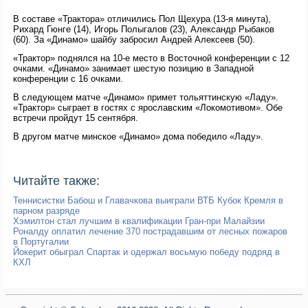
В составе «Трактора» отличились Пол Щехура (13-я минута),
Рихард Гюнге (14), Игорь Полыгалов (23), Александр Рыбаков
(60). За «Динамо» шайбу забросил Андрей Алексеев (50).
«Трактор» поднялся на 10-е место в Восточной конференции с 12
очками. «Динамо» занимает шестую позицию в Западной
конференции с 16 очками.
В следующем матче «Динамо» примет тольяттинскую «Ладу».
«Трактор» сыграет в гостях с ярославским «Локомотивом». Обе
встречи пройдут 15 сентября.
В другом матче минское «Динамо» дома победило «Ладу».
Читайте также:
Теннисистки Бабош и Главачкова выиграли ВТБ Кубок Кремля в
парном разряде
Хэмилтон стал лучшим в квалификации Гран-при Малайзии
Роналду оплатил лечение 370 пострадавшим от лесных пожаров
в Португалии
Йокерит обыграл Спартак и одержал восьмую победу подряд в
КХЛ