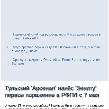
Таджикский клуб под руководством Мухамадиева вышел в
финал Кубка АФК
Амур прервал серию из девяти поражений в КХЛ, обыграв
в Москве Динамо
Оренбург выиграл у Олимпийца, Ротор-Волгоград уступил
Балтике
Тульский 'Арсенал' нанёс 'Зениту'
первое поражение в РФПЛ с 7 мая
В матче 13-го тура российской Премьер-Лиги «Зенит» на стадионе