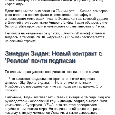
«Санкт-Петербург» с минимальным счётом уступил тульскому
«Арсеналу».
Единственный гол был забит на 73-й минуте — Кирилл Комбаров
разогнался на правом фланге, сместился в штрафную
и прострелил мимо защитника на Эванса Кангва, который ударил
в ближний угол ворот мимо Андрея Лунёва. Таким образом, сине-
бело-голубые проиграли в чемпионате страны впервые с 7 мая.
Несмотря на неудачный результат, «Зенит» (28 очков) остаётся
лидером в таблице РФПЛ. «Арсенал» (17 очков) располагается
на восьмой строчке.
Зинедин Зидан: Новый контракт с
'Реалом' почти подписан
По словам французского специалиста. это ничего не значит.
— Что касается продления контракта, он почти подписан, —
цитирует Sky Sports Зидана. — Но это ничего не значит.
Я забочусь о повседневном и не заглядываю так далеко. Это
сложно.
Напомним, Зидан возглавляет «Реал» с января 2016 года. Под его
руководством «королевский клуб» дважды подряд выиграл Лиги
чемпионов и Суперкубок УЕФА, а также стал победителем
клубного чемпионата мира. На национальной арене он привел
команду к титулу чемпионов Испании, а также завоеванию