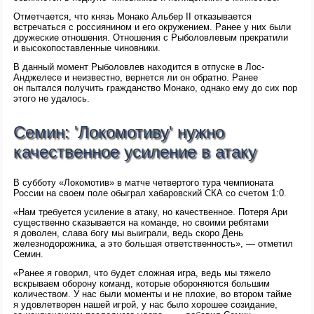
Отметчается, что князь Монако Альбер II отказывается
встречаться с россиянином и его окружением. Ранее у них были
дружеские отношения. Отношения с Рыболовлевым прекратили
и высокопоставленные чиновники.
В данный момент Рыболовлев находится в отпуске в Лос-
Анджелесе и неизвестно, вернется ли он обратно. Ранее
он пытался получить гражданство Монако, однако ему до сих пор
этого не удалось.
Семин: 'Локомотиву' нужно
качественное усиление в атаку
В субботу «Локомотив» в матче четвертого тура чемпионата
России на своем поле обыграл хабаровский СКА со счетом 1:0.
«Нам требуется усиление в атаку, но качественное. Потеря Ари
существенно сказывается на команде, но своими ребятами
я доволен, слава богу мы выиграли, ведь скоро День
железнодорожника, а это большая ответственность», — отметил
Семин.
«Ранее я говорил, что будет сложная игра, ведь мы тяжело
вскрываем оборону команд, которые обороняются большим
количеством. У нас были моменты и не плохие, во втором тайме
я удовлетворен нашей игрой, у нас было хорошее созидание,