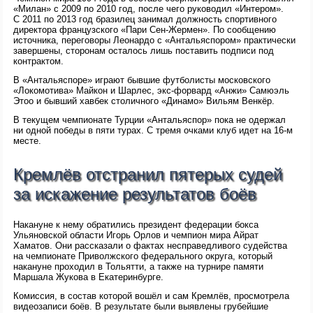
«Милан» с 2009 по 2010 год, после чего руководил «Интером».
С 2011 по 2013 год бразилец занимал должность спортивного
директора французского «Пари Сен-Жермен». По сообщению
источника, переговоры Леонардо с «Антальяспором» практически
завершены, сторонам осталось лишь поставить подписи под
контрактом.
В «Антальяспоре» играют бывшие футболисты московского
«Локомотива» Майкон и Шарлес, экс-форвард «Анжи» Самюэль
Этоо и бывший хавбек столичного «Динамо» Вильям Венкёр.
В текущем чемпионате Турции «Антальяспор» пока не одержал
ни одной победы в пяти турах. С тремя очками клуб идет на 16-м
месте.
Кремлёв отстранил пятерых судей
за искажение результатов боёв
Накануне к нему обратились президент федерации бокса
Ульяновской области Игорь Орлов и чемпион мира Айрат
Хаматов. Они рассказали о фактах несправедливого судейства
на чемпионате Приволжского федерального округа, который
накануне проходил в Тольятти, а также на турнире памяти
Маршала Жукова в Екатеринбурге.
Комиссия, в состав которой вошёл и сам Кремлёв, просмотрела
видеозаписи боёв. В результате были выявлены грубейшие