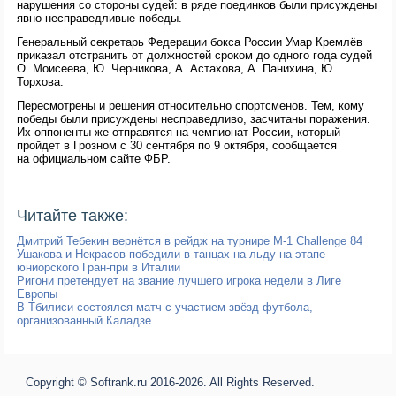
нарушения со стороны судей: в ряде поединков были присуждены
явно несправедливые победы.
Генеральный секретарь Федерации бокса России Умар Кремлёв
приказал отстранить от должностей сроком до одного года судей
О. Моисеева, Ю. Черникова, А. Астахова, А. Панихина, Ю.
Торхова.
Пересмотрены и решения относительно спортсменов. Тем, кому
победы были присуждены несправедливо, засчитаны поражения.
Их оппоненты же отправятся на чемпионат России, который
пройдет в Грозном с 30 сентября по 9 октября, сообщается
на официальном сайте ФБР.
Читайте также:
Дмитрий Тебекин вернётся в рейдж на турнире M-1 Challenge 84
Ушакова и Некрасов победили в танцах на льду на этапе
юниорского Гран-при в Италии
Ригони претендует на звание лучшего игрока недели в Лиге
Европы
В Тбилиси состоялся матч с участием звёзд футбола,
организованный Каладзе
Copyright © Softrank.ru 2016-2026. All Rights Reserved.