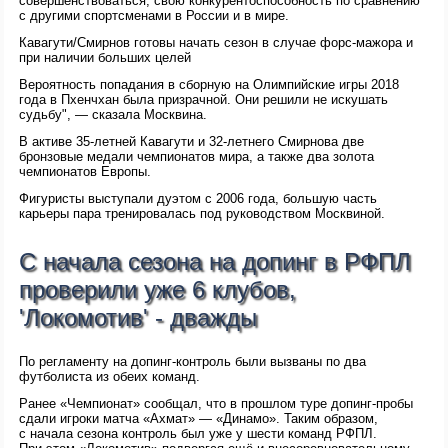
совершенствоваться, свою конкурентоспособность по сравнению
с другими спортсменами в России и в мире.
Кавагути/Смирнов готовы начать сезон в случае форс-мажора и
при наличии больших целей
Вероятность попадания в сборную на Олимпийские игры 2018
года в Пхенчхан была призрачной. Они решили не искушать
судьбу", — сказала Москвина.
В активе 35-летней Кавагути и 32-летнего Смирнова две
бронзовые медали чемпионатов мира, а также два золота
чемпионатов Европы.
Фигуристы выступали дуэтом с 2006 года, большую часть
карьеры пара тренировалась под руководством Москвиной.
С начала сезона на допинг в РФПЛ
проверили уже 6 клубов,
'Локомотив' - дважды
По регламенту на допинг-контроль были вызваны по два
футболиста из обеих команд.
Ранее «Чемпионат» сообщал, что в прошлом туре допинг-пробы
сдали игроки матча «Ахмат» — «Динамо». Таким образом,
с начала сезона контроль был уже у шести команд РФПЛ.