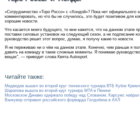
«Сотрудничество «Торо Россо» с «Хондой»? Пока нет официального за
комментировать, но что бы не случилось, это будет позитивом для к
хорошие новости.
Что касается моего будущего, то мне кажется, что на данном этапе 
поставки силовых установок на следующий сезон, а не подписание ко
руководство решит этот вопрос, думаю, я получу какие-то новости.
Я не переживаю ни о чём на данном этапе. Конечно, чем раньше я пол
давить на команду в такие сложные моменты. Я понимаю руководств
вещах", — приводит слова Квята Autosport.
Читайте также:
Медведев вышел во второй круг теннисного турнира ВТБ Кубок Крем
Шарапова вышла во второй круг турнира WTA в Пекине
Московское Динамо одержало победу над Слованом, Карсумс набрал
Ванкувер отправил российского форварда Голдобина в АХЛ