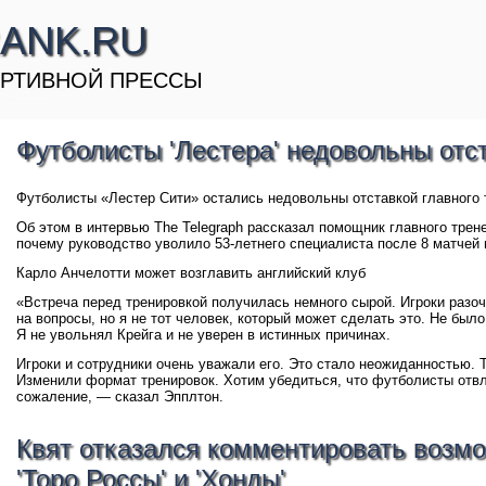
ANK.RU
РТИВНОЙ ПРЕССЫ
Футболисты 'Лестера' недовольны отс
Футболисты «Лестер Сити» остались недовольны отставкой главного 
Об этом в интервью The Telegraph рассказал помощник главного трен
почему руководство уволило 53-летнего специалиста после 8 матчей 
Карло Анчелотти может возглавить английский клуб
«Встреча перед тренировкой получилась немного сырой. Игроки разо
на вопросы, но я не тот человек, который может сделать это. Не был
Я не увольнял Крейга и не уверен в истинных причинах.
Игроки и сотрудники очень уважали его. Это стало неожиданностью. Т
Изменили формат тренировок. Хотим убедиться, что футболисты отвл
сожаление, — сказал Эпплтон.
Квят отказался комментировать возм
'Торо Россы' и 'Хонды'