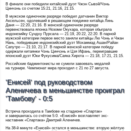
В финале они победили китайский дуэт Чжэн Сывэй/Чэнь
Цинчэнь со счетом 15:21, 21:16, 21:15.
В мужском одиночном разряде победил датчанин Виктор
Аксельсен, одолевший в решающем поединке китайца Линь
Даня — 22:20, 21:16. В женской одиночном разряде
первенствовала японка Нозоми Окухара, которая обыграла
индонезийку Сундху Пурсала — 21:19, 20:22, 22:20. В парной
мужской категории первое место заняли китайцы Лю Чэнь и Чжан
Нань, победившие индонезийский дуэт Мохаммад Ашан/Райан
Сапутро — 21:10, 21:17. В парной женской категории победу
одержали китаянки Чэнь Цинчэнь и Цзя Ифань, переигравшие
японский дуэт Юки Фукусима/Саяка Хирота — 21:18, 17:21, 21:15.
Российские бадминтонисты не сумели завоевать медалей
на турнире. Чемпионат мира проходил с 21 по 27 августа.
'Енисей' под руководством
Аленичева в меньшинстве проиграл
'Тамбову' - 0:5
Встреча проходила в Тамбове на стадионе «Спартак»
и завершилась со счётом 5:0. «Енисей» возглавляет экс-
наставник «Спартака» Дмитрий Аленичев.
На 38-й минуте «Енисей» остался в меньшинстве: вторую жёлтую