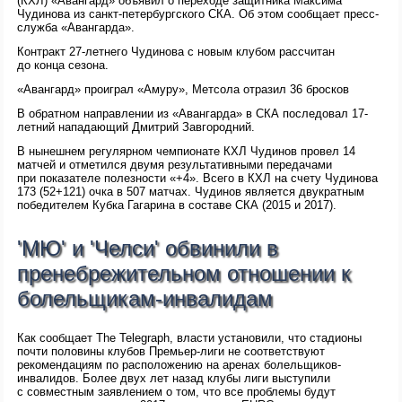
(КХЛ) «Авангард» объявил о переходе защитника Максима
Чудинова из санкт-петербургского СКА. Об этом сообщает пресс-
служба «Авангарда».
Контракт 27-летнего Чудинова с новым клубом рассчитан
до конца сезона.
«Авангард» проиграл «Амуру», Метсола отразил 36 бросков
В обратном направлении из «Авангарда» в СКА последовал 17-
летний нападающий Дмитрий Завгородний.
В нынешнем регулярном чемпионате КХЛ Чудинов провел 14
матчей и отметился двумя результативными передачами
при показателе полезности «+4». Всего в КХЛ на счету Чудинова
173 (52+121) очка в 507 матчах. Чудинов является двукратным
победителем Кубка Гагарина в составе СКА (2015 и 2017).
'МЮ' и 'Челси' обвинили в
пренебрежительном отношении к
болельщикам-инвалидам
Как сообщает The Telegraph, власти установили, что стадионы
почти половины клубов Премьер-лиги не соответствуют
рекомендациям по расположению на аренах болельщиков-
инвалидов. Более двух лет назад клубы лиги выступили
с совместным заявлением о том, что все проблемы будут