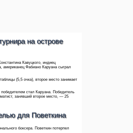
турнира на острове
онстантина Кавуцкого, индиец
, американец Фабиано Каруана сыграл
аблицы (5,5 очка), второе место занимает
о победителем стал Каруана. Победитель
матист, занявший второе место, — 25
елью для Поветкина
нального боксера. Поветкин потерпел