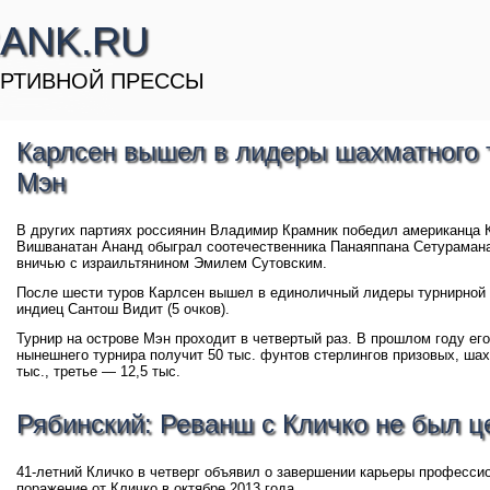
ANK.RU
РТИВНОЙ ПРЕССЫ
Карлсен вышел в лидеры шахматного 
Мэн
В других партиях россиянин Владимир Крамник победил американца К
Вишванатан Ананд обыграл соотечественника Панаяппана Сетурамана
вничью с израильтянином Эмилем Сутовским.
После шести туров Карлсен вышел в единоличный лидеры турнирной т
индиец Сантош Видит (5 очков).
Турнир на острове Мэн проходит в четвертый раз. В прошлом году ег
нынешнего турнира получит 50 тыс. фунтов стерлингов призовых, шах
тыс., третье — 12,5 тыс.
Рябинский: Реванш с Кличко не был ц
41-летний Кличко в четверг объявил о завершении карьеры профессио
поражение от Кличко в октябре 2013 года.