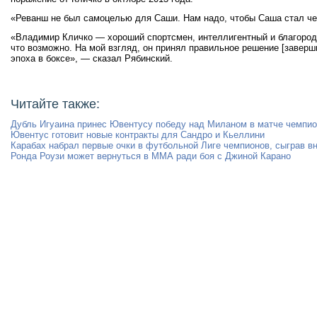
«Реванш не был самоцелью для Саши. Нам надо, чтобы Саша стал че
«Владимир Кличко — хороший спортсмен, интеллигентный и благородн
что возможно. На мой взгляд, он принял правильное решение [заверш
эпоха в боксе», — сказал Рябинский.
Читайте также:
Дубль Игуаина принес Ювентусу победу над Миланом в матче чемпио
Ювентус готовит новые контракты для Сандро и Кьеллини
Карабах набрал первые очки в футбольной Лиге чемпионов, сыграв в
Ронда Роузи может вернуться в ММА ради боя с Джиной Карано