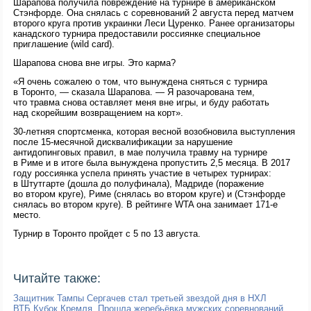
Шарапова получила повреждение на турнире в американском
Стэнфорде. Она снялась с соревнований 2 августа перед матчем
второго круга против украинки Леси Цуренко. Ранее организаторы
канадского турнира предоставили россиянке специальное
приглашение (wild card).
Шарапова снова вне игры. Это карма?
«Я очень сожалею о том, что вынуждена сняться с турнира
в Торонто, — сказала Шарапова. — Я разочарована тем,
что травма снова оставляет меня вне игры, и буду работать
над скорейшим возвращением на корт».
30-летняя спортсменка, которая весной возобновила выступления
после 15-месячной дисквалификации за нарушение
антидопинговых правил, в мае получила травму на турнире
в Риме и в итоге была вынуждена пропустить 2,5 месяца. В 2017
году россиянка успела принять участие в четырех турнирах:
в Штутгарте (дошла до полуфинала), Мадриде (поражение
во втором круге), Риме (снялась во втором круге) и (Стэнфорде
снялась во втором круге). В рейтинге WTA она занимает 171-е
место.
Турнир в Торонто пройдет с 5 по 13 августа.
Читайте также:
Защитник Тампы Сергачев стал третьей звездой дня в НХЛ
ВТБ Кубок Кремля. Прошла жеребьёвка мужских соревнований