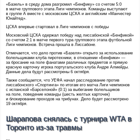
«Базель» в среду дома разгромил «Бенфику» со счетом 5:0
в матче группового этапа Лиги чемпионов. Команды выступают
в группе A вместе с московским ЦСКА и английским «Манчестер
Юнайтед».
ЦСКА впервые стартовал в Лиге чемпионов с победы
Московский ЦСКА одержал победу над лиссабонской «Бенфикой»
со счетом 2:1 в матче первого тура группового этапа футбольной
Лиги чемпионов. Встреча прошла в Лиссабоне.
Отмечается, что дело против «Базеля» открыто за использование
болельщиками клуба пиротехники, в отношении «Бенфики» —
за бросание на поле фанатами различных предметов и прямую
красную карточку игрока португальского клуба Андре Алмейды.
Данные дела будут рассмотрены 6 октября.
Также сообщается, что УЕФА начал расследование против
лиссабонского «Спортинга» по итогам его матча Лиги чемпионов
с испанской «Барселоной» (0:1) за выбегание болельщиков
на поле, поведение команды (шесть желтых карточек)
и блокирование проходов на трибунах. Дело будет рассмотрено
19 октября.
Шарапова снялась с турнира WTA в
Торонто из-за травмы