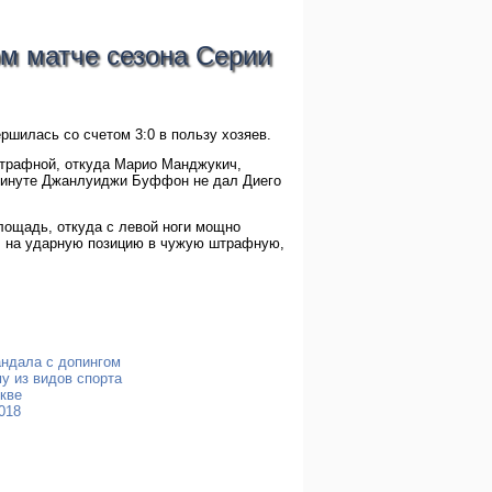
ом матче сезона Серии
ршилась со счетом 3:0 в пользу хозяев.
штрафной, откуда Марио Манджукич,
 минуте Джанлуиджи Буффон не дал Диего
ощадь, откуда с левой ноги мощно
ил на ударную позицию в чужую штрафную,
андала с допингом
у из видов спорта
скве
018