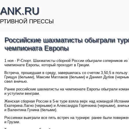
ANK.RU
РТИВНОЙ ПРЕССЫ
Российские шахматисты обыграли туро
чемпионата Европы
1 ноя - Р-Спорт. Шахматисты сборной России обыграли соперников из 
чемпионате Европы, который проходит в Греции.
Встреча, прошедшая в среду, завершилась со счетом 3,50,5 в польз
Грищук (белыми), Максим Матлаков (белыми) и Даниил Дубов (черны
свел вничью.
Ранее российские шахматисты на чемпионате Европы обыграли коман
и уступили венграм.
Женская сборная России в 5-м туре взяла верх над командой Испани
Екатерина Лагно (черными) и Александра Горячкина (черными), внич
и Валентина Гунина (белыми).
Россиянки выиграли все пять встреч на турнире: ранее были поверже
и Грузии.