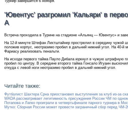
Турнир завершится 6 ноября.
'Ювентус' разгромил 'Кальяри' в перв
А
Встреча проходила в Турине на стадионе «Альянц — Ювентус» и заве
На 12-й минуте Штефан Лихтштайнер прострелил в середину чужой 
положив корпус, неотразимо пробил в дальний нижний угол. На 40-й
Фариасу реализовать пенальти.
На исходе первого тайма Пауло Дибала юркнул в чужую штрафную пл
пробил по центру. В середине второго тайма Гонсало Игуаин выскоч
откуда с левой ноги неотразимо пробил в дальний нижний угол.
Читайте также:
Футболист Шахтера Срна приостановил выступления за клуб из-за ск
WADA рассматривает легитимность присуждения России ЧМ по одном
Потапова и Лапко проиграли в четвертьфинале парного турнира в Мо
Мутко: Сборная России может провести заграничный сбор перед ЧМ-2